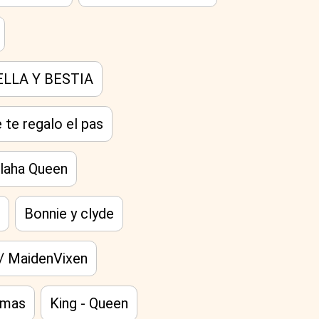
ELLA Y BESTIA
e te regalo el pas
laha Queen
a
Bonnie y clyde
/ MaidenVixen
amas
King - Queen