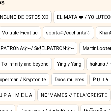
OS
INGUNO DE ESTOS XD
EL MATA ❤️ / YO LUTEO
Volatile Fientlac
sopita♤/cucharita♡
KhanC
LAPATRONA࿐/ Sᴋ᭄ELPATRON࿐
MartinLooter
To infinity and beyond
Ying y Yang
hαkunα /
uperman / Kryptonite
Duos mujeres
PＵＴϟＴ
U P A | M E L A
NO°MAMES // TELA°CREISTE
edois
DriverFuria / RadioBuster
Dɪᴏ፝֟sᴀღ᭄ ʏ D