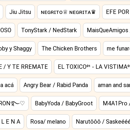
Jiu Jitsu
ɴᴇɢʀɪᴛᴏ♕ ɴᴇɢʀɪᴛᴀ♛
EFE POR
MOSO
TonyStark / NedStark
MaisQueAmigos /
oby y Shaggy
The Chicken Brothers
me funa
 / Y TE RREMATE
EL TOXICO⁰¹ - LA VISTIMA⁰
ta acá
Angry Bear / Rabid Panda
aman and sa
ATRON࿐♡
BabyYoda / BabyGroot
M4A1Pro 
 L E N A
Rosa/ melano
Narutôôô / Saskeéé