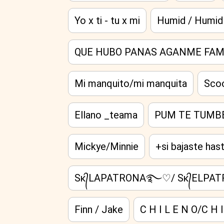
Yo x ti - tu x mi
Humid / Humid
QUE HUBO PANAS AGANME FA
Mi manquito/mi manquita
Sco
Ellano _teama
PUM TE TUMBE
Mickye/Minnie
+si bajaste has
Sᴋ᭄LAPATRONA࿐♡/ Sᴋ᭄ELP
Finn / Jake
C H I L E N O/C H I