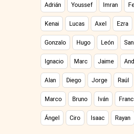
Adrián
Youssef
Imran
F
Kenai
Lucas
Axel
Ezra
Gonzalo
Hugo
León
San
Ignacio
Marc
Jaime
And
Alan
Diego
Jorge
Raúl
Marco
Bruno
Iván
Franc
Ángel
Ciro
Isaac
Rayan