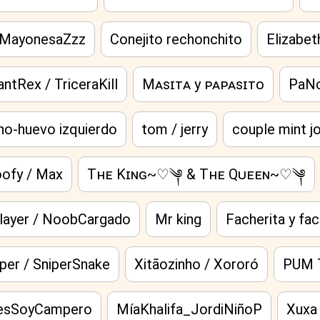
 MayonesaZzz
Conejito rechonchito
Elizabet
antRex / TriceraKill
Mᴀsɪᴛᴀ y ᴘᴀᴘᴀsɪᴛᴏ
PaNc
ho-huevo izquierdo
tom / jerry
couple mint j
ofy / Max
Tʜᴇ Kɪɴɢ~♡︎༆︎ & Tʜᴇ Qᴜᴇᴇɴ~♡︎༆︎
layer / NoobCargado
Mr king
Facherita y fac
iper / SniperSnake
Xitãozinho / Xororó
PUM 
esSoyCampero
MíaKhalifa_JordiNiñoP
Xuxa 