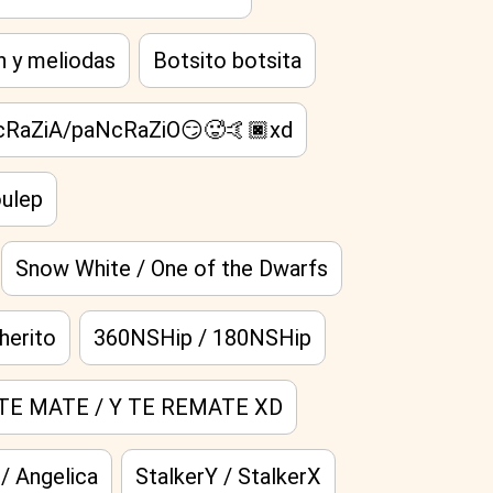
h y meliodas
Botsito botsita
RaZiA/paNcRaZiO😏🥵🤙🏿xd
oulep
Snow White / One of the Dwarfs
herito
360NSHip / 180NSHip
TE MATE / Y TE REMATE XD
/ Angelica
StalkerY / StalkerX