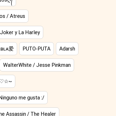
os / Atreus
 Joker y La Harley
ᴀʙʟᴀ爱
PUTO-PUTA
Adarsh
WalterWhite / Jesse Pinkman
io♡☆~
Ninguno me gusta :/
he Assassin / The Healer