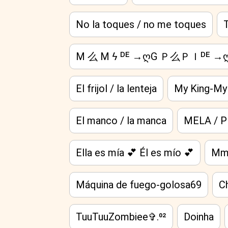
No la toques / no me toques
T
M 么 M ϟ ᴰᴱ →ღG Ｐ么ＰＩᴰᴱ →ღ
El frijol / la lenteja
My King-My
El manco / la manca
MELA / 
Ella es mía 💕 Él es mío 💕
Mmm
Máquina de fuego-golosa69
Ch
TuuTuuZombiee✞.⁰²
Doinha