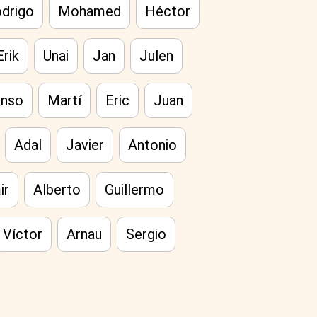
drigo
Mohamed
Héctor
Erik
Unai
Jan
Julen
onso
Martí
Eric
Juan
Adal
Javier
Antonio
ir
Alberto
Guillermo
Víctor
Arnau
Sergio