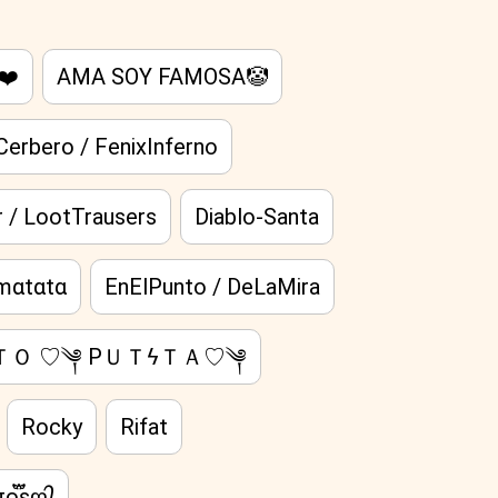
❤️
AMA SOY FAMOSA🤡
erbero / FenixInferno
 / LootTrausers
Diablo-Santa
 mαtαtα
EnElPunto / DeLaMira
Ｏ ♡︎༆︎ PＵＴϟＴＡ♡︎༆︎
Rocky
Rifat
ɪᴏ፝֟sღ᭄