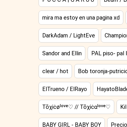
mira ma estoy en una pagina xd
DarkAdam / LightEve
Champio
Sandor and Ellin
PAL piso- pal 
clear / hot
Bob toronja-putrici
ElTrueno / ElRayo
HayatoBlade
TōχᎥċøㅤˡᵒᵛᵉ♡ // TōχᎥċαㅤˡᵒᵛᵉ♡
Ki
BABY GIRL - BABY BOY
Preci