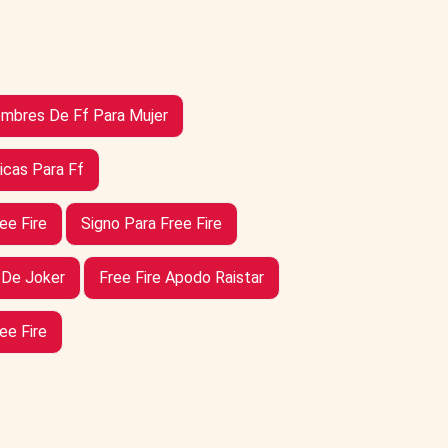
mbres De Ff Para Mujer
cas Para Ff
ee Fire
Signo Para Free Fire
De Joker
Free Fire Apodo Raistar
ee Fire