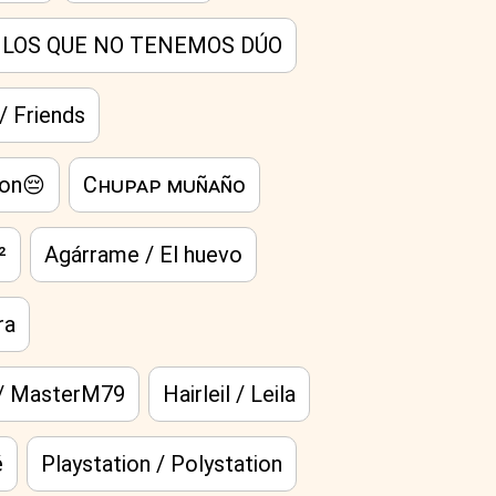
 LOS QUE NO TENEMOS DÚO
 Friends
ron😔
Cʜᴜᴘᴀᴘ ᴍᴜɴ̃ᴀɴ̃ᴏ
²
Agárrame / El huevo
ra
/ MasterM79
Hairleil / Leila
é
Playstation / Polystation