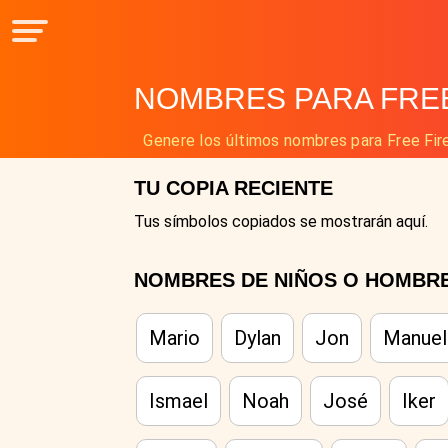
NOMBRES PARA FREE
Genere los últimos nombres para Free Fire
TU COPIA RECIENTE
Tus símbolos copiados se mostrarán aquí.
NOMBRES DE NIÑOS O HOMBR
Mario
Dylan
Jon
Manuel
Ismael
Noah
José
Iker