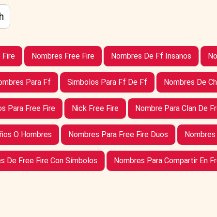
th
 Fire
Nombres Free Fire
Nombres De Ff Insanos
No
ombres Para Ff
Simbolos Para Ff De Ff
Nombres De Chi
s Para Free Fire
Nick Free Fire
Nombre Para Clan De Fr
iños O Hombres
Nombres Para Free Fire Duos
Nombres 
s De Free Fire Con Símbolos
Nombres Para Compartir En Fr