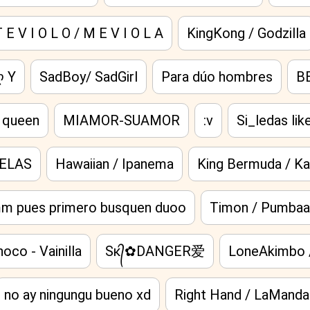
 E V I O L O / M E V I O L A
KingKong / Godzilla
 Y
SadBoy/ SadGirl
Para dúo hombres
B
 queen
MIAMOR-SUAMOR
:v
Si_ledas lik
PELAS
Hawaiian / Ipanema
King Bermuda / Ka
 pues primero busquen duoo
Timon / Pumba
oco - Vainilla
Sᴋ᭄✿DANGER爱
LoneAkimbo 
no ay ningungu bueno xd
Right Hand / LaMand