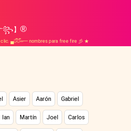
®
̷☬༒꧂】
 clic. ▄︻̷̿┻̿═━ nombres para free fire 彡 ★
el
Asier
Aarón
Gabriel
Ian
Martín
Joel
Carlos