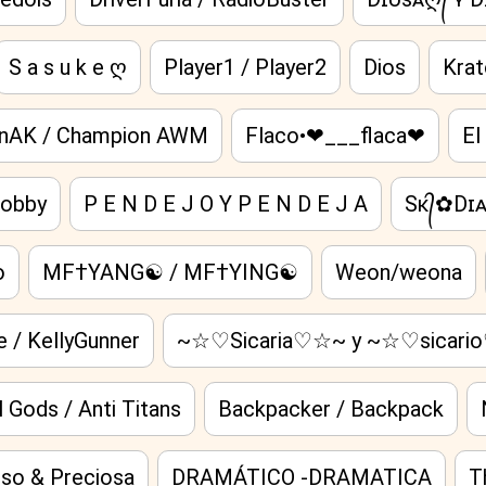
S a s u k e ღ
Player1 / Player2
Dios
Krat
nAK / Champion AWM
Flaco•❤___flaca❤
El
lobby
P E N D E J O Y P E N D E J A
Sᴋ᭄✿Dɪ
o
MFㅤ†ㅤYANG☯ / MFㅤ†ㅤYING☯
Weon/weona
 / KellyGunner
~☆♡Sicaria♡☆~ y ~☆♡sicar
ll Gods / Anti Titans
Backpacker / Backpack
oso & Preciosa
DRAMÁTICO -DRAMATICA
T