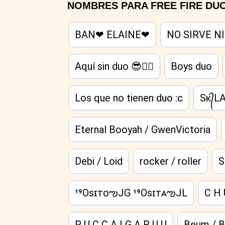
NOMBRES PARA FREE FIRE DU
BAN❤ ELAINE❤
NO SIRVE N
Aquí sin duo 😎✌🏾
Boys duo
Los que no tienen duo :c
Sᴋ᭄
Eternal Booyah / GwenVictoria
Debi / Loid
rocker / roller
S
¹⁹OsɪᴛᴏఌJG ¹⁹OsɪᴛᴀఌJL
C H 
P U C C A | G A R U U
Beum / B