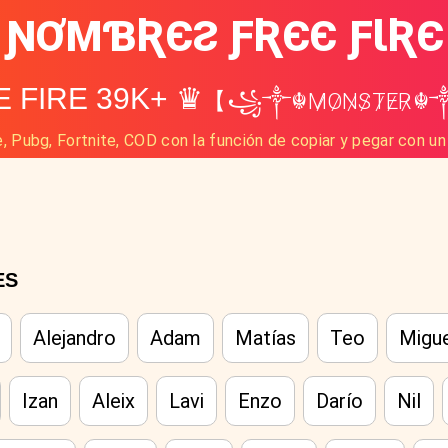
ƝƠMƁƦЄƧ ƑƦЄЄ ƑƖƦЄ
 FIRE 39K+ ♛
【꧁༒☬M̷O̷N̷S̷T̷E̷R
, Pubg, Fortnite, COD con la función de copiar y pegar con un
ES
Alejandro
Adam
Matías
Teo
Migu
Izan
Aleix
Lavi
Enzo
Darío
Nil