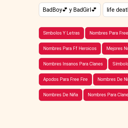
BadBoy💕 y BadGirl💕
life dea
Simbolos Y Letras
Nombres Para Free
Nombres Para Ff Heroicos
Mejores N
Nombres Insanos Para Clanes
Símbolo
Apodos Para Free Fire
Nombres De N
Nombres De Niña
Nombres Para Clane