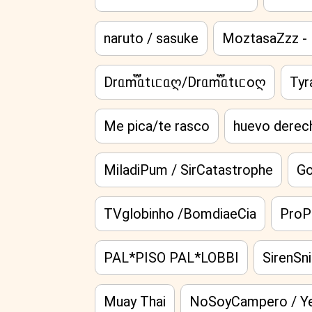
naruto / sasuke
MoztasaZzz -
Drᥲm፝֟ᥲtιᥴᥲღ/Drᥲm፝֟ᥲtιᥴoღ
Tyr
Me pica/te rasco
huevo derec
MiladiPum / SirCatastrophe
Go
TVglobinho /BomdiaeCia
ProP
PAL*PISO PAL*LOBBI
SirenSn
Muay Thai
NoSoyCampero / Y