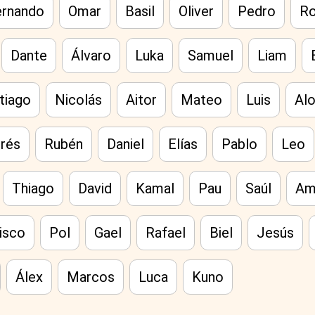
ernando
Omar
Basil
Oliver
Pedro
Ro
Dante
Álvaro
Luka
Samuel
Liam
tiago
Nicolás
Aitor
Mateo
Luis
Al
rés
Rubén
Daniel
Elías
Pablo
Leo
Thiago
David
Kamal
Pau
Saúl
Am
isco
Pol
Gael
Rafael
Biel
Jesús
Álex
Marcos
Luca
Kuno