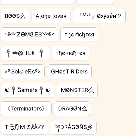
BØØS么
Aɭoŋɘ ɭovɘʀ
『ᴹᵛᴸ』Øxÿɢέɴツ
࿙༻ᏃᎾᎷᏰᎥᎬS༺࿚
тђє ғїԍђтєя
༒￦@ffL€¬༒
тђє ғїԍђтєя
×º𝔖ol๔ieℝsº×
GHøsT RiDers
☯༒Ĝàḿěřs༒☯
MØNSTER么
《Terminators》
DRAGØN么
T乇丹M ℭ℟Åℤ¥
༆DRÅGØÑS乡