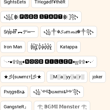
SightsEets
THєgødf¥theͣR
꧁𓊈𒆜🅿🆄🅱🅶 🆂🆃🅰🆁🆃𒆜𓊉꧂
Ṩήiͥpeͣrͫ ︻デ═一
꧁༒☬𝓢𝓾m𝓶𝓲𝓽☬༒꧂
Iron Man
B͓̽i͓̽g͓̽ ͓̽D͓̽a͓̽d͓̽d͓̽y͓̽
Katappa
˙·٠•●۩۩ஜ♦🅽🅾🅾🅱 🅺🅸🅻🅻🅴🆁♦ஜ۩۩●•٠·˙
★彡[ꜱᴜᴍmɪᴛ]彡★
░M░a░yy░u░r░
joker
PʌŋgɘBʌʑ
꧁༺ֆʊʍmɨȶ༻꧂
GangsteR』
𓂀 𝔹𝔾𝕄𝕀 𝕄𝕠𝕟𝕤𝕥𝕖𝕣 𓂀