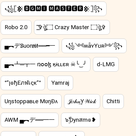
꧁𓊈𒆜🅱🅶🅼🅸 🅼🅰🆂🆃🅴🆁𒆜𓊉꧂
Robo 2.0
͟͟͞͞✞ঔৣ۝ Crazy Master ۝ঔৣ✞
▄︻デS̷uom̷i̷t̷══━一
꧁༺ʍǟʏYʊʀ༻꧂
▄︻┻═┳一 ռօօɮ ӄɨʟʟɛʀ ☠╰‿╯
d-LMG
°”ן๏ђEภฬเςк”°
Yamraj
Uŋstoppaʙʟe MʋŋÐʌ
𝒥𝑜𝒽𝓃͢͢͢Y𝒲𝒾𝒸𝓀
Chitti
AWM ▄︻デ══━一
๖ۣۜƊynสm๏❥