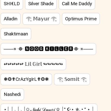
SHI€LD
Silver Shade
Call Me Daddy
Alladin
𓂀 𝕄𝕒𝕪𝕦𝕣 𓂀
Optimus Prime
Shaktimaan
───※ ·❆· 🅽🅾🅾🅱 🅺🅸🅻🅻🅴🆁·❆· ※───
↫↫↫↫↫ 𝕃𝕚𝕝 𝔾𝕚𝕣𝕝 ↬↬↬↬↬
❃❂✟CrAzYgIrL✟❂❃
𓂀 𝕊o𝕞𝕚𝕥 𓂀
Nashedi
⋆┊ ┊ . ┊ . ┊✩.𝒩𝒶𝒽𝒾 𝒟𝓊𝓃𝑔𝒾 ✫ ┊° ☪⋆ ✯. • ° ⋆ ┊