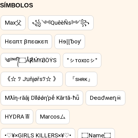
SÍMBOLOS
Max父
꧁༺QuêèÑs༻꧂
Ηεαπτ βπεακεπ
Hɘɭɭ’ɓoƴ
༄ᶦᶰᵈ᭄۝Å℟ḾϒᏰÖẎS
°ㇱᴛᴏxɪᴄㇱ°
《☆ ﾂ Jบňįøřsﾂ☆ 》
『sʜʀᴋ』
Mƛîƞ-rāậj Dīlǿǿƞ’pḗ Kārtā-ħǖ
Dҽɑժʍeղ☠
HYDRA īlī
Marcosム
•♡¥×GIRLS KILLERS×¥♡•
۝Name۝