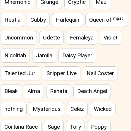
Mnemonic
Grunge
Cryptic
Maul
Hestia
Cubby
Harlequin
Queen of ᵐᵖ⁴⁰
Uncommon
Odette
Femaleya
Violet
Nicolitah
Jamila
Daisy Player
Talented Juri
Snipper Live
Nail Coster
Bleak
Alma
Renata
Death Angel
nothing
Mysterious
Celez
Wicked
Cortana Race
Sage
Tory
Poppy