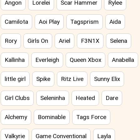
Angon
Lorelei
Scar Hammer
Rylee
Camilota
Aoi Play
Tagsprism
Aida
Rory
Girls On
Ariel
F3N1X
Selena
Kallinha
Everleigh
Queen Xbox
Anabella
little girl
Spike
Ritz Live
Sunny Elix
Girl Clubs
Seleninha
Heated
Dare
Alchemy
Bominable
Tags Force
Valkyrie
Game Conventional
Layla