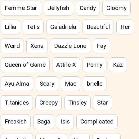
Femme Star
Jellyfish
Candy
Gloomy
Lillia
Tetis
Galadriela
Beautiful
Her
Weird
Xena
Dazzle Lone
Fay
Queen of Game
Attire X
Penny
Kaz
Ayu Alma
Scary
Mac
brielle
Titanides
Creepy
Tinsley
Star
Freakish
Saga
Isis
Complicated