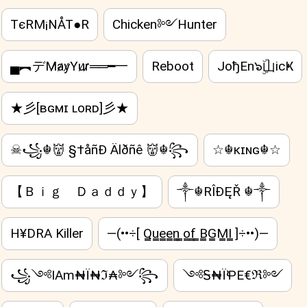
TєRM¡NÅT●R
Chicken༻Hunter
▄︻デM̷a̷y̷Yu̷r̷══━一
Reboot
JoђEn๖ۣۜ山icҜ
★彡[ʙɢᴍɪ ʟᴏʀᴅ]彡★
☠꧁☬👹 §†åñÐ Älðñê 👹☬꧂
☆☬κɪɴɢ☬☆
【 Ｂｉｇ Ｄａｄｄｙ】
༒☬RÎÐĘŘ ☬༒
H¥DRA Killer
—(••÷[ Q̳u̳e̳e̳n̳ ̳o̳f̳ ̳B̳G̳M̳I̳ ]÷••)—
꧁༺IAm₦Ї₦ℑ₳༻꧂
༺Ꭶ₦ЇꝔE€ℜ༻