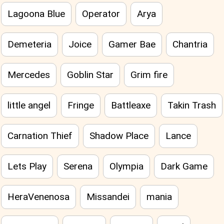
Lagoona Blue
Operator
Arya
Demeteria
Joice
Gamer Bae
Chantria
Mercedes
Goblin Star
Grim fire
little angel
Fringe
Battleaxe
Takin Trash
Carnation Thief
Shadow Place
Lance
Lets Play
Serena
Olympia
Dark Game
HeraVenenosa
Missandei
mania