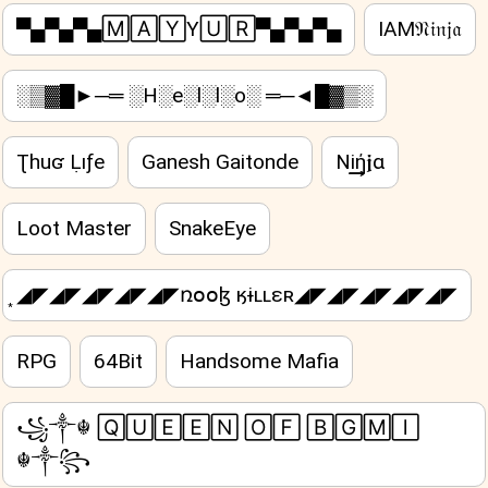
▀▄▀▄▀▄🄼🄰🅈Y🅄🅁▀▄▀▄▀▄
IAM𝔑𝔦𝔫𝔧𝔞
░▒▓█►─═ ░H░e░l░l░o░ ═─◄█▓▒░
Ʈhuʛ Ḷıƒe
Ganesh Gaitonde
Ni͢͢͢ή𝖏α
Loot Master
SnakeEye
͙◢◤◢◤◢◤◢◤◢◤ռօօɮ ӄɨʟʟɛʀ◢◤◢◤◢◤◢◤◢◤
RPG
64Bit
Handsome Mafia
꧁༒☬ 🅀🅄🄴🄴🄽 🄾🄵 🄱🄶🄼🄸
☬༒꧂