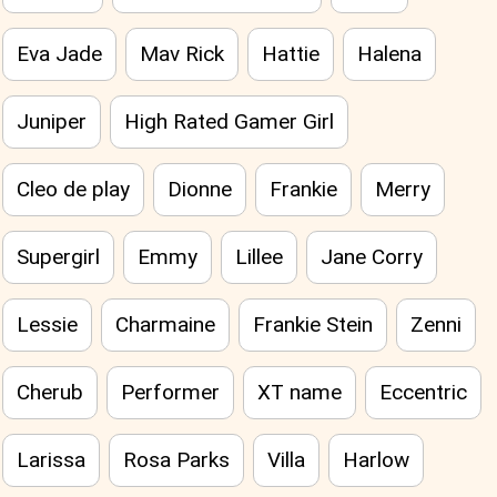
Eva Jade
Mav Rick
Hattie
Halena
Juniper
High Rated Gamer Girl
Cleo de play
Dionne
Frankie
Merry
Supergirl
Emmy
Lillee
Jane Corry
Lessie
Charmaine
Frankie Stein
Zenni
Cherub
Performer
XT name
Eccentric
Larissa
Rosa Parks
Villa
Harlow