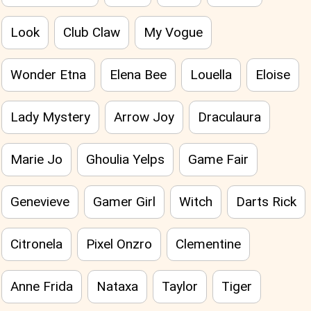
Look
Club Claw
My Vogue
Wonder Etna
Elena Bee
Louella
Eloise
Lady Mystery
Arrow Joy
Draculaura
Marie Jo
Ghoulia Yelps
Game Fair
Genevieve
Gamer Girl
Witch
Darts Rick
Citronela
Pixel Onzro
Clementine
Anne Frida
Nataxa
Taylor
Tiger