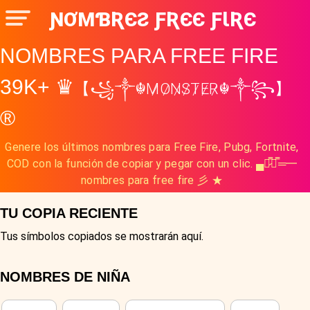
ƝƠMƁƦЄƧ ƑƦЄЄ ƑƖƦЄ
NOMBRES PARA FREE FIRE
39K+ ♛
【꧁༒☬M̷O̷N̷S̷T̷E̷R̷☬༒꧂】
®
Genere los últimos nombres para Free Fire, Pubg, Fortnite,
COD con la función de copiar y pegar con un clic. ▄︻̷̿┻̿═━
nombres para free fire 彡 ★
TU COPIA RECIENTE
Tus símbolos copiados se mostrarán aquí.
NOMBRES DE NIÑA