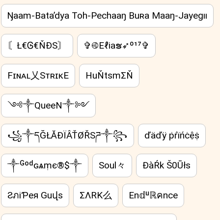
Ŋaam-Bata’dya Toh-Pechaaŋ Buʀa Maaŋ-Jayegıı
〘Ł€Ꮆ€ŇĐS〙
✞࿋Eℓiaຮ➶º¹⁷✞
Fɪɴᴀʟ乂SᴛʀɪᴋE
HuŇtsmΣŇ
༺༒QueeN༒༻
꧁༒དĞŁĂĐÏÂŤØŘSཌ༒꧂
ďäďÿ ṗŕïńċệṩ
༒ᴳᵒᵈɢѧṃє®$༒
Soul々
ĐàŔk Š0Ūłs
ƧภiƤeя Guվs
ΣΛRK么
En𝕕ᵘℝคnce