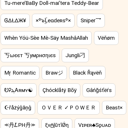
Tu-mere’BaBy Doll-mai’tera Teddy-Bear
ᎶΔŁΔЖ¥
×º๖ۣۜLeαdeʀsº×
Sniper乛
Whèn Yóü-Sèe Mè-Säy MashâAllah
Vëňøm
丂ωєєт 丂умρнσηιєѕ
Jungli刁
Mŗ Romantic
Brawジ
Black Řąvëň
ᎧᎮܔᎪʀᴍʏ☯
Çhócklåtÿ Bõÿ
Gâńğśťëŕs
☪řåżýģāņģ
ＯＶＥＲ ✓ＰＯＷＥＲ
Beast×
⪻丹𝐿PH丹⪼
ξvტļūτĩǾη
Vɪᴘᴇʀ♣Sǫᴜᴀᴅ