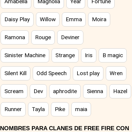
Amabella
Magnolia
Year
Fortune
Daisy Play
Willow
Emma
Moira
Ramona
Rouge
Deviner
Sinister Machine
Strange
Iris
B magic
Silent Kill
Odd Speech
Lost play
Wren
Scream
Dev
aphrodite
Sienna
Hazel
Runner
Tayla
Pike
maia
NOMBRES PARA CLANES DE FREE FIRE CON