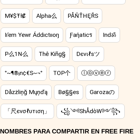
M¥$Ŧł₡
Alpha么
PÅÑŤHĘŘS
Iı’em Yewr Áddıctııoŋ
Ƒaήaticร
Indॐ
P么1N么
Thê Kïñg§
Dєνιℓѕツ
°~¶®¡n¢€S~¬°
TOP个
ⓛⓞⓥⓔⓡ
Dåzżliņğ Mųņďą
Bø§§es
Garozaの
「尺єνσℓυтιση」
꧁༺ShÅdòW༻꧂
NOMBRES PARA COMPARTIR EN FREE FIRE