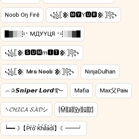
Noob Oŋ Fırệ
꧁𓊈𒆜🅼🆈Y🆄🆁𒆜𓊉꧂
█▓▒­░⡷⠂MДУYЦЯ⠐⢾░▒▓█
꧁𓊈𒆜🆂🆄🅼m🅸🆃𒆜𓊉꧂
꧁𓊈𒆜 M̴r̴s̴ ̴N̴o̴o̴b̴ 𒆜𓊉꧂
NinjaDulhan
︵✰𝙎𝙣𝙞𝙥𝙚𝙧 𝙇𝙤𝙧𝙙࿐
Mafia
Max父Paiɴ
␈𝓒𝓗𝓘𝓒𝓐 𝓢𝓐𝓓シ
[M̲̅][a̲̅][y̲̅y][u̲̅][r̲̅]
┕━━☽【P̾r̾o̾ ̾K̾h̾i̾l̾a̾d̾i̾】☾━━┙