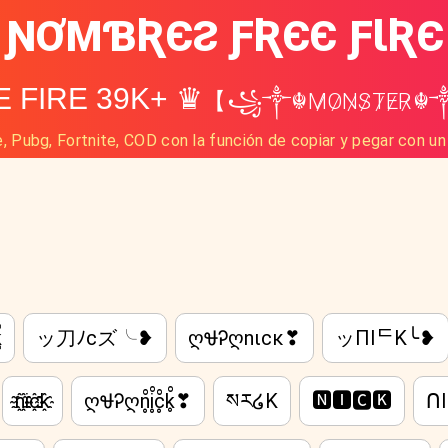
ƝƠMƁƦЄƧ ƑƦЄЄ ƑƖƦЄ
 FIRE 39K+ ♛
【꧁༒☬M̷O̷N̷S̷T̷E̷R
, Pubg, Fortnite, COD con la función de copiar y pegar con un
͆
ッ刀ﾉcズ╰❥
ღᏠᎮღnιcĸ❣
ッПIᄃK╰❥
n҈i҈c҈k҈
ღᏠᎮღn̥ͦi̥ͦc̥ͦk̥ͦ❣
སར໒K
🅽🅸🅲🅺
ᑎ