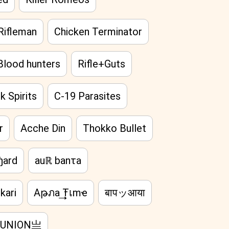
Rifleman
Chicken Terminator
Blood hunters
Rifle+Guts
k Spirits
C-19 Parasites
r
Acche Din
Thokko Bullet
ђard
auℝ banτa
kari
Aթภa ͢͢͢Ŧเmҽ
बापッआया
•UNION亗