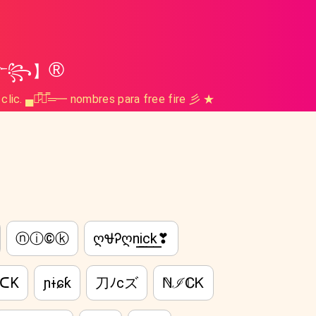
®
̷☬༒꧂】
 clic. ▄︻̷̿┻̿═━ nombres para free fire 彡 ★
ⓝⓘ©ⓚ
ღᏠᎮღn͟͟i͟͟c͟͟k͟͟❣
IᑕK
ɲɨɕƙ
刀ﾉcズ
ℕℐℂᏦ