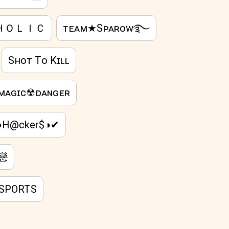
ＨＯＬＩＣ
ᴛᴇᴀᴍ★Sᴘᴀʀᴏᴡ࿐
Sʜᴏᴛ Tᴏ Kɪʟʟ
ᴍᴀɢɪᴄ☢ᴅᴀɴɢᴇʀ
◑H@cker$◑✔
ꭼ戀
ESPORTS