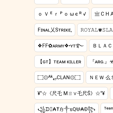
ｏ Ｖ ᴱ ｒ ᴾ ｏ ω є ᴿ √
亗 C H A
Fɪɴᴀʟ乂Sᴛʀɪᴋᴇ,
𝚁𝙾𝚈𝙰𝙻♛𝚂𝙻𝙰
❖FF✿ᴀʀᴍʏ❖•ʏᴛ࿐
ＢＬＡＣ
【ɢᴛ】ᴛᴇᴀᴍ ᴋɪʟʟᴇʀ
『ᴀʀɢ.
۝۞ᴬᵏ₄₇CLAN۞۝
ＮＥＷ 么
¥°☆《尺乇 Mㄖ∨乇尺Ś》☆°¥
꧁ᗪΞ₳Ŧℌ༒𐍃QɄ₳Đ꧂
ᵀᵉ