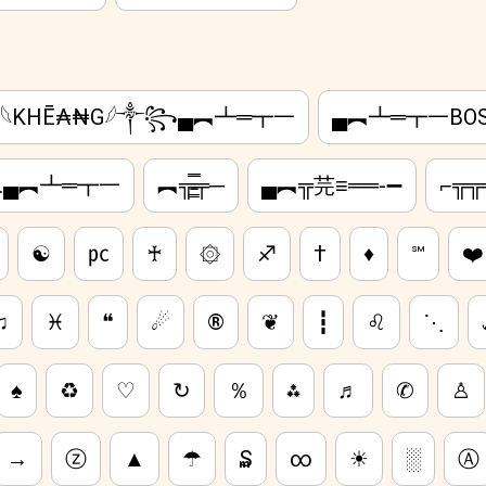
𓆩KHĒ₳₦G𓆪༒꧂▄︻┻═┳一
▄︻┻═┳一BOS
O.▄︻┻═┳一
︻╦̵̵͇̿̿̿̿╤─
▄︻╦芫≡══-➖
⌐╦╦
☯
㍶
♰
۞
♐
†
♦
℠
❤️
♫
♓
❝
☄
®️
❦
┇
♌︎
⋱
♠
♻
♡
↻
％
⁂
♬
✆
♙
→
ⓩ
▲
☂
₷
∞
☀
░
Ⓐ