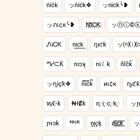
ńíćk
ッńíćk❖
ッnïċk╰❥
ッภเςк╰❥
N҉I҉C҉K҉
ッⓝⓘ©
ᏁᎥᏟᏦ
n͟i͟c͟k͟
ŋıƈƙ
ッ⒩⒤
ᘉᓮᙅḰ
nıɔʞ
nί☾ƙ
n̆ĭc̆k̆
ッղìçҟ❖
n͆i͆c͆k͆
иι¢к
ղ¡ℭƙ
ท¡☪ƙ
₦ł₡ƙ
n༙i༙c༙k༙
ッɲ
ɲɨɔƙ
ᴺᴵᶜᴷ
n̝i̝c̝k̝
n̸͟͞i̸͟͞c̸͟͞k̸͟͞
ッ