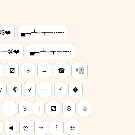
S❤️
▄︻┻═┳一••••••
═─😬❤️
▄︻┻═┳一•••••
⚂
＄
↔
☎
░▒
⸔
©
√
⋯
⚡
�
！
⚾
↑
⚁
☮
☃
◀
ღ
⇝
⋮
⛄