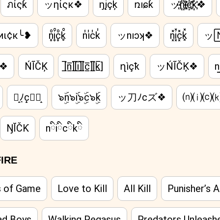
ภίςƙ
ッηίςκ❖
ŋįçķ
ռıɕƙ
ッn꙰i꙰c꙰k꙰❖
иι¢к╰❥
n̥ͦi̥ͦc̥ͦk̥ͦ
n̾i̾c̾k̾
ッnıɔʞ❖
n͓̽i͓̽c͓̽k͓̽
ッ
ƙ❖
ŃĨČĶ
[̲̅n̲̅][̲̅i̲̅][̲̅c̲̅][̲̅k̲̅]
ղìçҟ
ッŃĨČĶ❖
n͟͟
刀̝ﾉ̝c̝ズ̝
๖ۣۜn๖ۣۜi๖ۣۜc๖ۣۜk
ッ刀ﾉcズ❖
⒩⒤⒞
ŊĬČƘ
nིiིcིkི
IRE
s of Game
Love to Kill
All Kill
Punisher’s 
ad Boys
Walking Pegasus
Predators Unleash