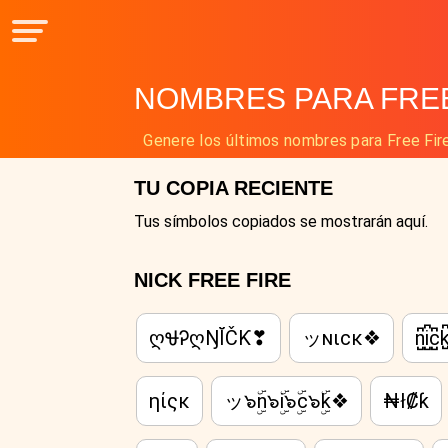
NOMBRES PARA FREE
Genere los últimos nombres para Free Fire
TU COPIA RECIENTE
Tus símbolos copiados se mostrarán aquí.
NICK FREE FIRE
ღᏠᎮღŊĬČƘ❣
ッɴιcκ❖
n̺͆i̺͆c̺͆k̺
ηίςκ
ッ๖ۣۜn๖ۣۜi๖ۣۜc๖ۣۜk❖
₦ł₡ƙ