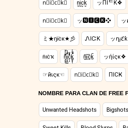
n⃗i⃗c⃗k⃗
n̤̮i̤̮c̤̮k̤̮
ッПIᄃK❖
n⃘i⃘c⃘k⃘
ッ🅽🅸🅲🅺❖
ッ
ミ★ŋїċк★彡
ᏁIᏨK
ッղ¡ℭ
ṅıċҡ
n͉̠̙͉̗̺̋̋̔ͧ̊i̞̟̫̺ͭ̒ͭͣc͔ͣͦ́́͂ͅk̲̱̠̞̖ͧ̔͊̇̽̿̑ͯͅ
ñ̰ḭ̃c̰̃k̰̃
ッήίςκ❖
☞йเςк☜
n⃣i⃣c⃣k⃣
ΠICҜ
NOMBRE PARA CLAN DE FREE F
Unwanted Headshots
Bigshot
Sweet Kills
Blood Slurps
B