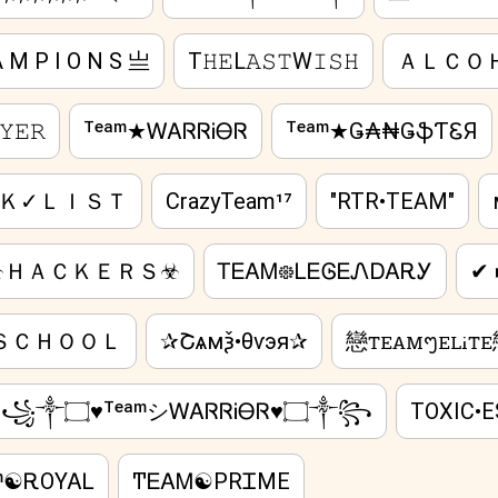
 M P I O N S 亗
T𝙷𝙴L𝙰𝚂𝚃W𝙸𝚂𝙷
ＡＬＣＯ
𝚈𝙴𝚁
ᵀᵉᵃᵐ★ᎳᎪᏒᏒᎥᎾᏒ
ᵀᵉᵃᵐ★Ǥ₳₦ǤֆƬᏋЯ
Ｋ✓ＬＩＳＴ
CrazyTeam¹⁷
″RTR•TEAM″
』☣ＨＡＣＫＥＲＳ☣
ᎢᎬᎪᎷ᪥ᏞᎬᎶᎬᏁᎠᎪᎡᎩ
✔
ＳＣＨＯＯＬ
️✰Շѧмѯ•θѵэя✰
戀ꭲꭼꭺꮇᪧꭼꮮꭵꭲ
꧁༒۝♥ᵀᵉᵃᵐシᎳᎪᏒᏒᎥᎾᏒ♥۝༒꧂
TOXIC•
ᵃᵐ☯ᎡOYᎪᏞ
ͲᎬᎪᎷ☯PRᏆME