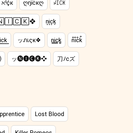
ℵ!ḉк
ღŋїċкღ
ꈤꀤꉓꀘ
🄸🄲🄺❖
n͙i͙c͙k͙
i͟͟c͟͟k͟͟
ッภเςк❖
n͚i͚c͚k͚
n͒i͒c͒k͒
⒦
ッ🅝🅘🅒🅚❖
刀ﾉcズ
Apprentice
Lost Blood
ed
Killer Romeos