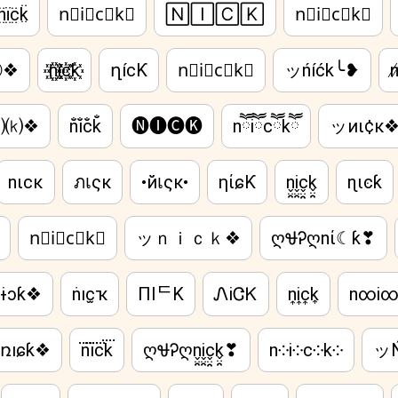
n̤̈ï̤c̤̈k̤̈
n⃟i⃟c⃟k⃟
🄽🄸🄲🄺
n⃒i⃒c⃒k⃒
ⓚ❖
n꙰i꙰c꙰k꙰
ղíϲƘ
n⃕i⃕c⃕k⃕
ッńíćk╰❥
n
⒞⒦❖
n̐i̐c̐k̐
🅝🅘🅒🅚
nཽiཽcཽkཽ
ッиι¢к
nιcĸ
ภเςк
•йเςк•
ηίɕƘ
n̬̤̯i̬̤̯c̬̤̯k̬̤̯
ɳɩͼƙ
n⃒i⃒c⃒k⃒
ッｎｉｃｋ❖
ღᏠᎮღnί☾ƙ❣
ɨɔƙ❖
ṅıc̫ҡ
ПIᄃK
ᏁiᏣᏦ
n͎i͎c͎k͎
n∞i
ռıɕƙ❖
n⃜i⃜c⃜k⃜
ღᏠᎮღn̬̤̯i̬̤̯c̬̤̯k̬̤̯❣
n༶i༶c༶k༶
ッŃ