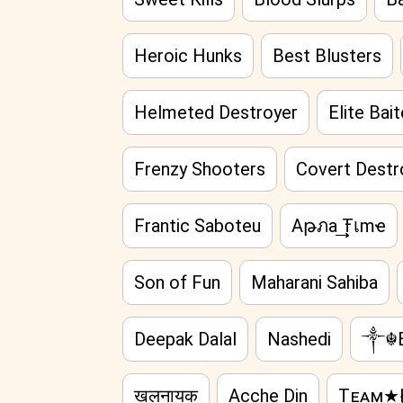
Heroic Hunks
Best Blusters
Helmeted Destroyer
Elite Bait
Frenzy Shooters
Covert Destr
Frantic Saboteu
Aթภa ͢͢͢Ŧเmҽ
Son of Fun
Maharani Sahiba
Deepak Dalal
Nashedi
༒☬B
खलनायक
Acche Din
Tᴇᴀᴍ★H