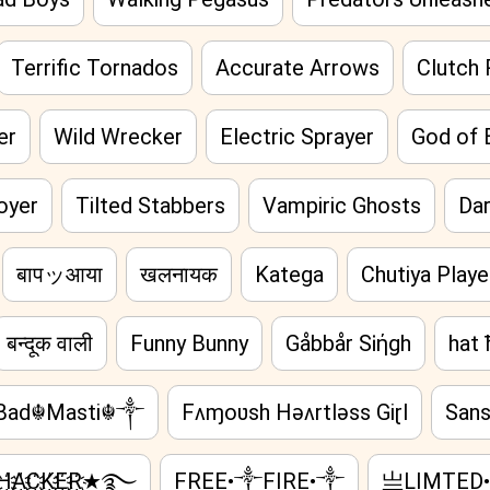
Terrific Tornados
Accurate Arrows
Clutch 
er
Wild Wrecker
Electric Sprayer
God of 
oyer
Tilted Stabbers
Vampiric Ghosts
Dar
बापッआया
खलनायक
Katega
Chutiya Playe
बन्दूक वाली
Funny Bunny
Gåbbår SᎥήgh
hat 
ad☬Masti☬༒
Fʌɱoʋsh Həʌrtləss Giɽl
Sans
҉A҉C҉K҉E҉R҉★࿐
FREE•༒FIRE•༒
亗LIMTED