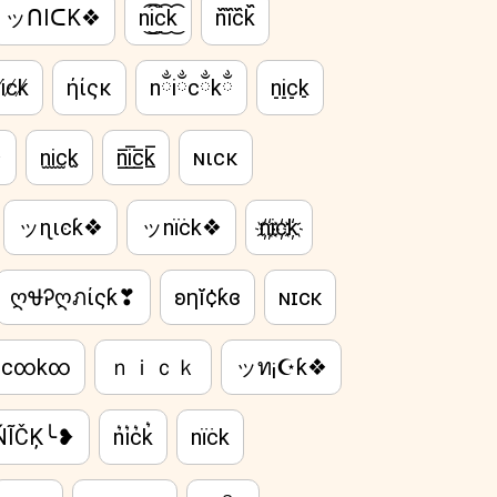
ッᑎIᑕK❖
n͜͡i͜͡c͜͡k͜͡
n᷈i᷈c᷈k᷈
̸i̸c̸k̸
ήίςκ
nྂiྂcྂkྂ
n̠i̠c̠k̠
❖
n̫i̫c̫k̫
n̲̅i̲̅c̲̅k̲̅
ɴιcκ
ッɳɩͼƙ❖
ッnïċk❖
n҉i҉c҉k҉
ღᏠᎮღภίςƙ❣
ɴɪᴄᴋ
∞c∞k∞
ｎｉｃｋ
ッท¡☪ƙ❖
ĨČĶ╰❥
n͛i͛c͛k͛
nïċk