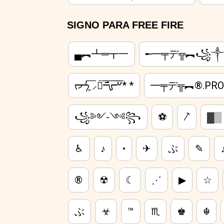
SIGNO PARA FREE FIRE
▄︻┻═┳一
╾━╤デ╦︻꧁⁣༒
ᡕᠵ᠊ᡃ່࡚ࠢ࠘ ⸝່ࠡࠣ᠊߯᠆ࠣ࠘ᡁࠣ࠘᠊᠊ࠢ࠘𐡏* *
━╤デ╦︻®.PR
꧁༻-༺꧂
⚽
⸕
▓▒
♿︎
♪
•
✈
ぷ
✎
®
☢
☾
⋰
▶
☆
ぶ
☣
™
♏
♚
☬